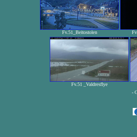
Fv.51_Beitostolen
Fv
Fv.51 _Valdresflye
- 